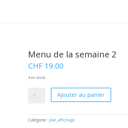
Menu de la semaine 2
CHF
19.00
4 en stock
quantité
A
Ajouter au panier
de
l
Menu
t
de
e
la
r
Catégorie :
plat_affichage
semaine
n