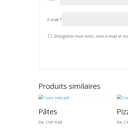
E-mail
*
Enregistrer mon nom, mon e-mail et mo
A
l
t
Produits similaires
e
r
n
a
Pâtes
Piz
t
i
De:
CHF
9.00
De:
C
v