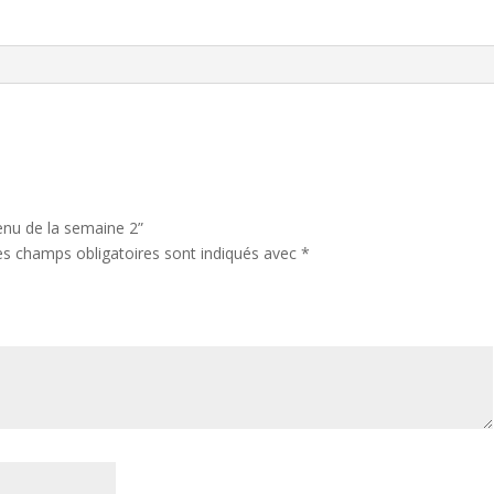
2
a
t
i
v
e
:
Menu de la semaine 2”
es champs obligatoires sont indiqués avec
*