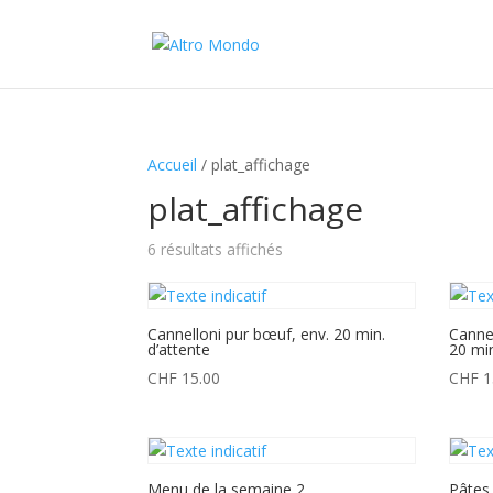
Accueil
/ plat_affichage
plat_affichage
6 résultats affichés
Cannelloni pur bœuf, env. 20 min.
Cannel
d’attente
20 min
CHF
15.00
CHF
1
Menu de la semaine 2
Pâtes