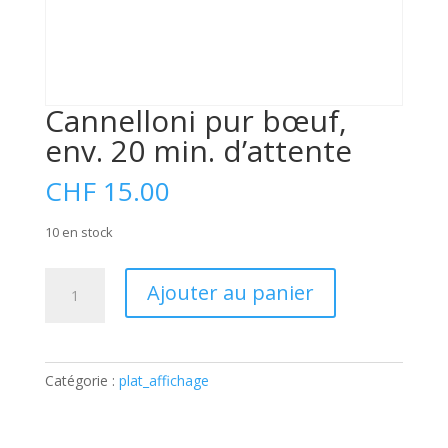
Cannelloni pur bœuf,
env. 20 min. d’attente
CHF
15.00
10 en stock
quantité
A
Ajouter au panier
de
l
Cannelloni
t
pur
e
bœuf,
r
Catégorie :
plat_affichage
env.
n
20
a
min.
t