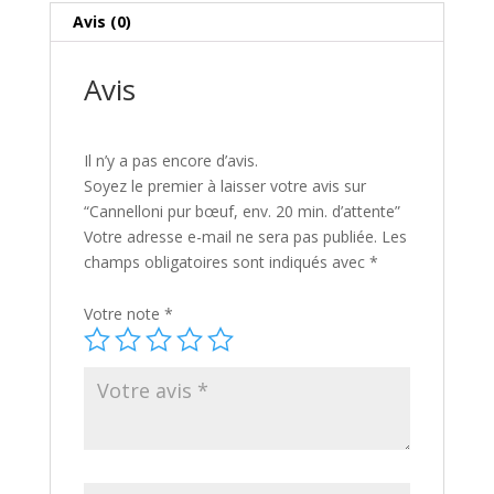
d'attente
i
Avis (0)
v
e
Avis
:
Il n’y a pas encore d’avis.
Soyez le premier à laisser votre avis sur
“Cannelloni pur bœuf, env. 20 min. d’attente”
Votre adresse e-mail ne sera pas publiée.
Les
champs obligatoires sont indiqués avec
*
Votre note
*