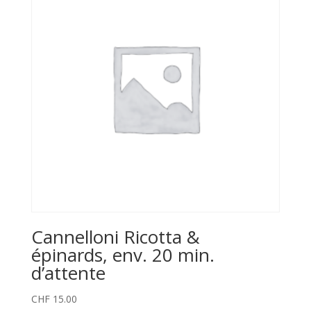
t
i
v
e
:
Cannelloni Ricotta &
épinards, env. 20 min.
d’attente
CHF
15.00