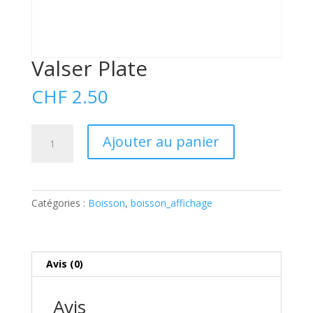
Valser Plate
CHF
2.50
quantité
A
Ajouter au panier
de
l
Valser
t
Plate
e
r
Catégories :
Boisson
,
boisson_affichage
n
a
t
i
Avis (0)
v
e
Avis
: