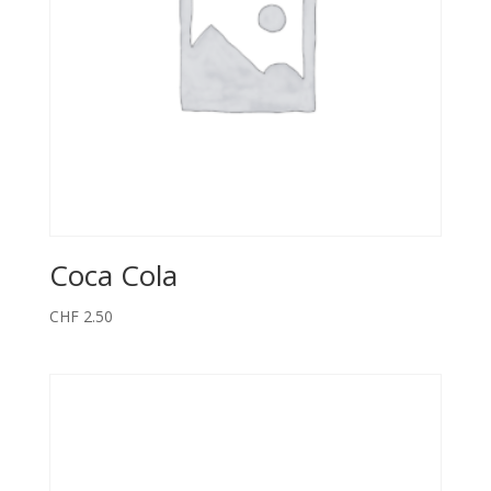
:
Coca Cola
CHF
2.50