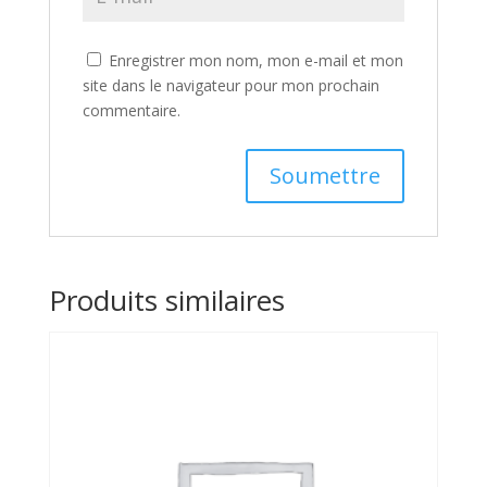
Enregistrer mon nom, mon e-mail et mon
site dans le navigateur pour mon prochain
commentaire.
A
l
t
Produits similaires
e
r
n
a
t
i
v
e